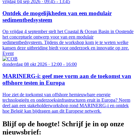
vrijdag 04 sep 2026 · 09:45
-
13:45
Ontdek de mogelijkheden van een modulair
sedimentbedsysteem
Op vrijdag 4 september stelt het Coastal & Ocean Basin in Oostende
het conceptuele ontwerp voor van een modulair
sedimentbedsysteem. Tijdens de workshop kom je te weten welke
kansen deze uitbreiding biedt voor onderzoek en innovatie op zee.
Event
donderdag 08 okt 2026 · 12:00
-
16:00
MARINERG-i: geef mee vorm aan de toekomst van
offshore testen in Europa
Hoe ziet de toekomst van offshore hernieuwbare energie
technologieën en onderzoeksinfrastructuren eruit in Europa? Neem
deel aan een stakeholderworkshop rond MARINERG-i en ontdek
hoe België kan bijdragen aan dit Europese netwerk.
Blijf op de hoogte! Schrijf je in op onze
nieuwsbrief: