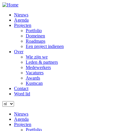
Overslaan
en
Main
Nieuws
naar
navigation
Agenda
de
Projecten
inhoud
Portfolio
gaan
Domeinen
Roadmaps
Een project indienen
Over
Wie zijn we
Leden & partners
Medewerkers
Vacatures
Awards
Kustscan
Contact
Word lid
Login
Zoeken
Select
your
Zoeken
Menu
Menu
Main
Nieuws
language
navigation
Agenda
Projecten
Portfolio