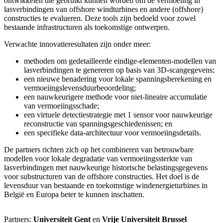
ontwikkelen die gebruikt kunnen worden om de vermoeiing in
lasverbindingen van offshore windturbines en andere (offshore)
constructies te evalueren. Deze tools zijn bedoeld voor zowel
bestaande infrastructuren als toekomstige ontwerpen.
Verwachte innovatieresultaten zijn onder meer:
methoden om gedetailleerde eindige-elementen-modellen van
lasverbindingen te genereren op basis van 3D-scangegevens;
een nieuwe benadering voor lokale spanningsberekening en
vermoeiingslevensduurbeoordeling;
een nauwkeurigere methode voor niet-lineaire accumulatie
van vermoeiingsschade;
een virtuele detectiestrategie met 1 sensor voor nauwkeurige
reconstructie van spanningsgeschiedenissen; en
een specifieke data-architectuur voor vermoeiingsdetails.
De partners richten zich op het combineren van betrouwbare
modellen voor lokale degradatie van vermoeiingssterkte van
lasverbindingen met nauwkeurige historische belastingsgegevens
voor substructuren van de offshore constructies. Het doel is de
levensduur van bestaande en toekomstige windenergieturbines in
België en Europa beter te kunnen inschatten.
Partners:
Universiteit Gent
en
Vrije Universiteit Brussel