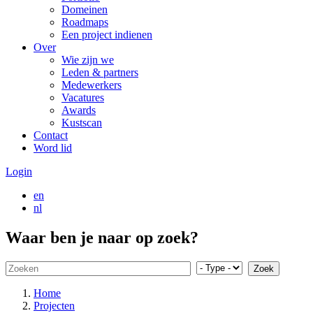
Domeinen
Roadmaps
Een project indienen
Over
Wie zijn we
Leden & partners
Medewerkers
Vacatures
Awards
Kustscan
Contact
Word lid
Login
en
nl
Menu
Waar ben je naar op zoek?
Kruimelpad
Home
Projecten