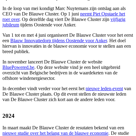
In de loop van mei kondigt Marc Nuytemans zijn ontslag aan als
CEO van De Blauwe Cluster. Op 1 juni
neemt Piet Opstaele het
roer over
. Op dezelfde dag viert De Blauwe Cluster zijn
vijfjarig
jubileum
tijdens Oostende voor Anker.
Van 1 tot en met 4 juni organiseert De Blauwe Cluster voor het eerst
een
Blauw Innovatiedorp tijdens Oostende voor Anker
. Het doel
hiervan is innovaties in de blauwe economie voor te stellen aan een
breed publiek.
In november lanceert De Blauwe Cluster de website
BluePowered.be
. Op deze website vind je een heel uitgebreid
overzicht van Belgische bedrijven in de waardeketen van de
offshore windenergiesector.
In december vindt verder voor het eerst het
nieuwe leden-event
van
De Blauwe Cluster plaats. Op dit event stellen de nieuwste leden
van De Blauwe Cluster zich kort aan de andere leden voor.
2024
In maart maakt De Blauwe Cluster de resutaten bekend van een
nieuwe studie over het belang van de blauwe economie
. De studie