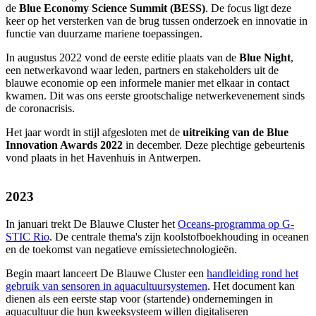
de
Blue Economy Science Summit (BESS)
. De focus ligt deze
keer op het versterken van de brug tussen onderzoek en innovatie in
functie van duurzame mariene toepassingen.
In augustus 2022 vond de eerste editie plaats van de
Blue Night
,
een netwerkavond waar leden, partners en stakeholders uit de
blauwe economie op een informele manier met elkaar in contact
kwamen. Dit was ons eerste grootschalige netwerkevenement sinds
de coronacrisis.
Het jaar wordt in stijl afgesloten met de
uitreiking van de Blue
Innovation Awards 2022
in december. Deze plechtige gebeurtenis
vond plaats in het Havenhuis in Antwerpen.
2023
In januari trekt De Blauwe Cluster het
Oceans-programma op G-
STIC Rio
. De centrale thema's zijn koolstofboekhouding in oceanen
en de toekomst van negatieve emissietechnologieën.
Begin maart lanceert De Blauwe Cluster een
handleiding rond het
gebruik van sensoren in aquacultuursystemen
. Het document kan
dienen als een eerste stap voor (startende) ondernemingen in
aquacultuur die hun kweeksysteem willen digitaliseren