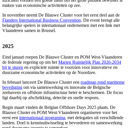
inzichten vormen een goede basis om het grote publiek bewuster te
maken van economische activiteiten op zee.
In november neemt De Blauwe Cluster voor het eerst deel aan de
Flanders International Business Convention
. Dit event brengt alle
belangrijke spelers in internationaal ondernemen met een link met
Vlaanderen samen in Brussel.
2025
Eind januari roepen De Blauwe Cluster en POM West-Vlaanderen
de federale regering op om het
Marien Ruimtelijk Plan 2026-2034
bij te sturen
en expliciete ruimte te voorzien voor innovatieve en
duurzame economische activiteiten op de Noordzee.
In februari lanceert De Blauwe Cluster een
roadmap rond maritieme
beveiliging
om via samenwerking en innovatie de Belgische
zeehavens en offshore infrastructuur beter te beschermen. De focus
ligt daarbij op afschrikking, detectie en snelle respons.
Begin maart vinden de Belgian Offshore Days 2025 plaats. De
Blauwe Cluster en POM West-Vlaanderen organiseren voor het
eerst een
internationaal programma
, met delegaties uit verschillende
landen. Doel is kennisuitwisseling te bevorderen en samenwerking
rond duurzame energie te versterken.