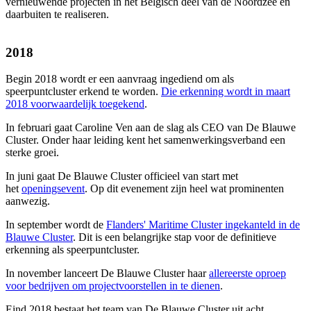
vernieuwende projecten in het Belgisch deel van de Noordzee en
daarbuiten te realiseren.
2018
Begin 2018 wordt er een aanvraag ingediend om als
speerpuntcluster erkend te worden.
Die erkenning wordt in maart
2018 voorwaardelijk toegekend
.
In februari gaat Caroline Ven aan de slag als CEO van De Blauwe
Cluster. Onder haar leiding kent het samenwerkingsverband een
sterke groei.
In juni gaat De Blauwe Cluster officieel van start met
het
openingsevent
. Op dit evenement zijn heel wat prominenten
aanwezig.
In september wordt de
Flanders' Maritime Cluster ingekanteld in de
Blauwe Cluster
. Dit is een belangrijke stap voor de definitieve
erkenning als speerpuntcluster.
In november lanceert De Blauwe Cluster haar
allereerste oproep
voor bedrijven om projectvoorstellen in te dienen
.
Eind 2018 bestaat het team van De Blauwe Cluster uit acht