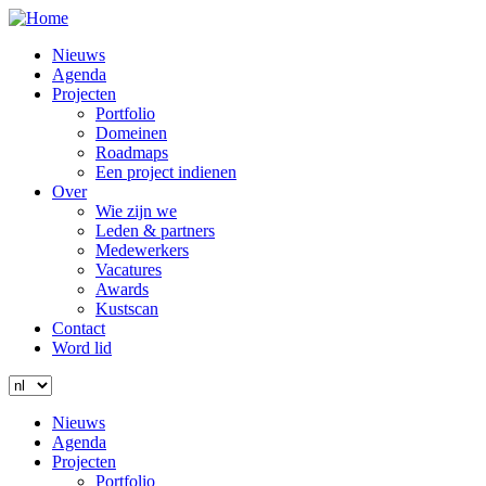
Overslaan
en
Main
Nieuws
naar
navigation
Agenda
de
Projecten
inhoud
Portfolio
gaan
Domeinen
Roadmaps
Een project indienen
Over
Wie zijn we
Leden & partners
Medewerkers
Vacatures
Awards
Kustscan
Contact
Word lid
Login
Zoeken
Select
your
Zoeken
Menu
Menu
Main
Nieuws
language
navigation
Agenda
Projecten
Portfolio