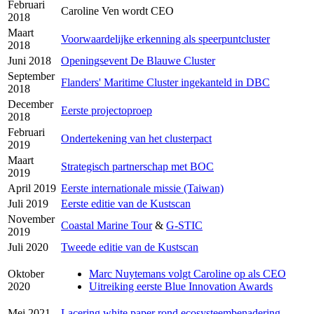
Februari
Caroline Ven wordt CEO
2018
Maart
Voorwaardelijke erkenning als speerpuntcluster
2018
Juni 2018
Openingsevent De Blauwe Cluster
September
Flanders' Maritime Cluster ingekanteld in DBC
2018
December
Eerste projectoproep
2018
Februari
Ondertekening van het clusterpact
2019
Maart
Strategisch partnerschap met BOC
2019
April 2019
Eerste internationale missie (Taiwan)
Juli 2019
Eerste editie van de Kustscan
November
Coastal Marine Tour
&
G-STIC
2019
Juli 2020
Tweede editie van de Kustscan
Oktober
Marc Nuytemans volgt Caroline op als CEO
2020
Uitreiking eerste Blue Innovation Awards
Mei 2021
Lacering white paper rond ecosysteembenadering