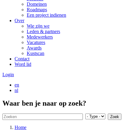
Domeinen
Roadmaps
Een project indienen
Over
Wie zijn we
Leden & partners
Medewerkers
Vacatures
Awards
Kustscan
Contact
Word lid
Login
en
nl
Menu
Waar ben je naar op zoek?
Kruimelpad
Home