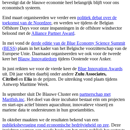
bevestigt dat de blauwe economie heel belangrijk blijft voor ons
economisch systeem.
Eind maart organiseerden we verder een
politiek debat over de
toekomst van de Noordzee
, en werden we tijdens de Belgian
Offshore Days voor onze inspanningen in de offshore windsector
beloond met de
Alliance Partner Award
.
In mei vond de
derde editie van de Blue Economy Science Summit
(BESS)
plaats in het kader van het Belgische voorzitterschap van de
Europese Unie. Daarnaast organiseerden we ook voor de tweede
keer het
Blauw Innovatiedorp
tijdens Oostende voor Anker.
In juni reikten we voor de vierde keer de
Blue Innovation Awards
uit. Dit jaar vielen daarbij onder andere
Zulu Associates,
Citribel
en
Elia
in de prijzen. De uitreiking vond plaats tijdens
Antwerp Maritime Week.
In september sluit De Blauwe Cluster een
partnerschap met
Marifish.inc
. Het doel van deze incubator bestaat erin om projecten
en start-ups actief binnen aquacultuur, innovatieve visserij en
mariene data te ondersteunen in hun groeiambities.
In oktober maakten we de resultaten bekend van een
publieksbevraging rond economische bedrijvigheid op zee
. Deze